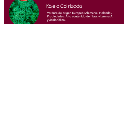
en
Becar News